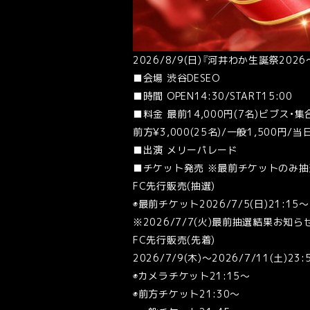
2026/8/9(日)『河井わか生誕祭20
■会場 渋谷DESEO
■時間 OPEN14:30/START15:00
■料金 最前14,000円(7名)ビブス
前方¥3,000(25名)/一般1,500円/
■出演 メリーパレード
■チケット発売 ※最前チケットのみ抽
FC先行販売(抽選)
◉最前チケット2026/7/5(日)21:15〜2
※2026/7/7(火)最前抽選結果お知ら
FC先行販売(先着)
2026/7/9(木)〜2026/7/11(土)23
◉カメラチケット21:15〜
◉前方チケット21:30〜